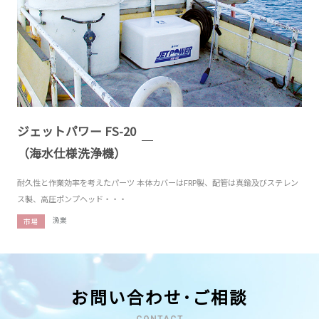
ジェットパワー FS-20
（海水仕様洗浄機）
耐久性と作業効率を考えたパーツ 本体カバーはFRP製、配管は真鍮及びステレン
ス製、高圧ポンプヘッド・・・
漁業
市場
お問い合わせ･ご相談