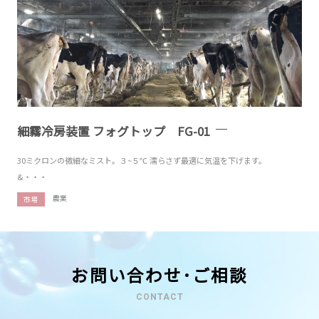
細霧冷房装置 フォグトップ FG-01
30ミクロンの微細なミスト。３~５℃ 濡らさず最適に気温を下げます。
&・・・
農業
市場
お問い合わせ･ご相談
CONTACT