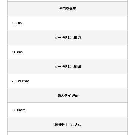
使用空気圧
1.0MPa
ビード落とし能力
11500N
ビード落とし範囲
70~390mm
最大タイヤ径
1200mm
適用ホイールリム